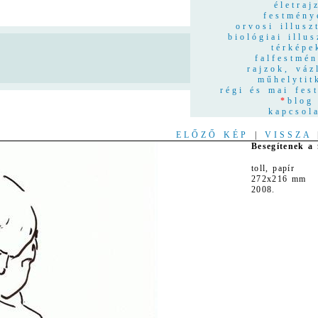
életraj
festmény
orvosi illusz
biológiai illus
térképe
n
falfestmé
rajzok, váz
műhelytit
régi és mai fes
*
blog
kapcsol
ELŐZŐ KÉP
|
VISSZA
Besegítenek a 
toll, papír
272x216 mm
2008.