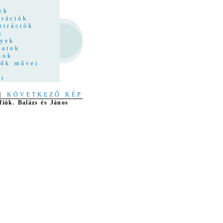
z
ek
trációk
ztrációk
k
nyek
latok
kok
tők művei
at
|
KÖVETKEZŐ KÉP
fiúk. Balázs és János