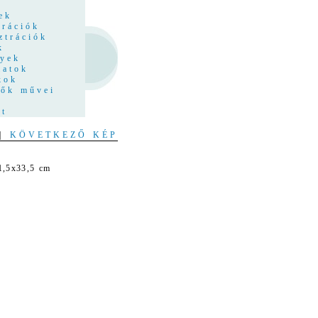
z
ek
trációk
ztrációk
k
nyek
latok
kok
tők művei
at
|
KÖVETKEZŐ KÉP
n
21,5x33,5 cm