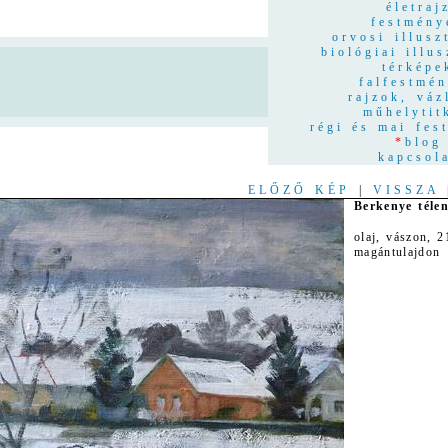
életraj
festmény
orvosi illusz
biológiai illus
térképe
n
falfestmé
rajzok, váz
műhelytit
régi és mai fes
*
blog
kapcsol
ELŐZŐ KÉP
|
VISSZA
Berkenye téle
olaj, vászon, 
magántulajdon