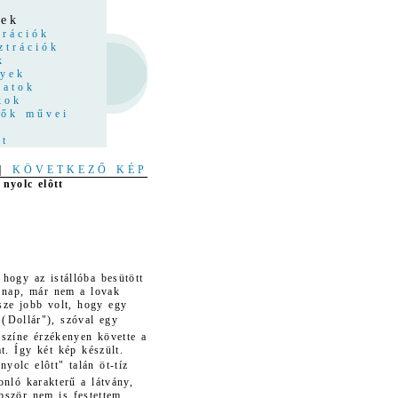
z
yek
trációk
ztrációk
k
nyek
latok
kok
tők művei
at
|
KÖVETKEZŐ KÉP
 nyolc elôtt
, hogy az istállóba besütött
 nap, már nem a lovak
sze jobb volt, hogy egy
 (Dollár"), szóval egy
, színe érzékenyen követte a
t. Így két kép készült.
nyolc elôtt" talán öt-tíz
onló karakterű a látvány,
bször nem is festettem,