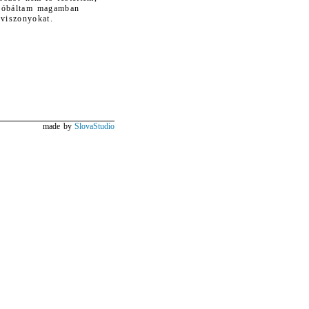
próbáltam magamban
nviszonyokat.
made by
SlovaStudio