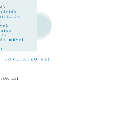
z
yek
trációk
ztrációk
k
nyek
latok
kok
tők művei
at
|
KÖVETKEZŐ KÉP
 45x60 cm)