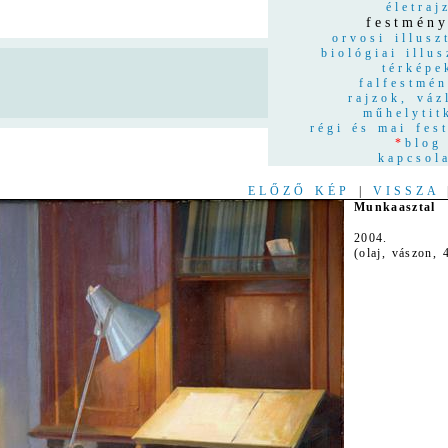
életraj
festmén
orvosi illusz
biológiai illus
térképe
n
falfestmé
rajzok, váz
műhelytit
régi és mai fes
*
blog
kapcsol
ELŐZŐ KÉP
|
VISSZA
Munkaasztal
2004.
(olaj, vászon,