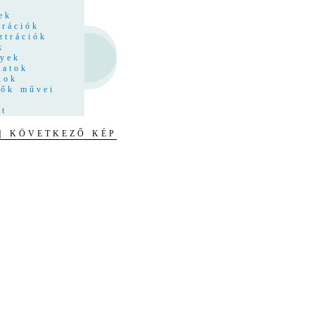
z
ek
trációk
ztrációk
k
nyek
latok
kok
tők művei
at
| KÖVETKEZŐ KÉP