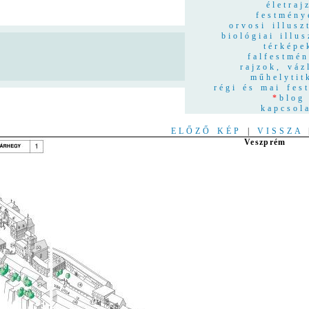
életraj
festmény
orvosi illusz
biológiai illus
térképe
n
falfestmé
rajzok, váz
műhelytit
régi és mai fes
*
blog
kapcsol
ELŐZŐ KÉP
|
VISSZA
Veszprém