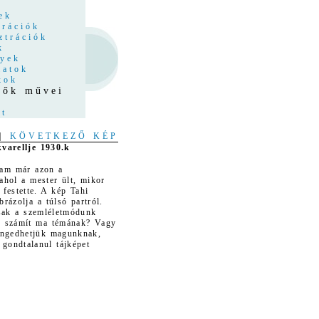
z
ek
trációk
ztrációk
k
nyek
latok
kok
stők művei
at
|
KÖVETKEZŐ KÉP
varellje 1930.k
tam már azon a
ahol a mester ült, mikor
t festette. A kép Tahi
brázolja a túlsó partról.
sak a szemléletmódunk
is számít ma témának? Vagy
engedhetjük magunknak,
 gondtalanul tájképet