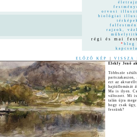
életraj
festmény
orvosi illusz
biológiai illus
térképe
n
falfestmé
rajzok, váz
műhelytit
régi és mai fe
*
blog
kapcsol
ELŐZŐ KÉP
|
VISSZA
Elekfy Jenő ak
Többször sétál
partszakaszon, 
ezt az akvarell
hajóállomását á
Ma is ilyen. C
változott. Mi 
talán újra meg
hogy csak úgy,
fessünk?