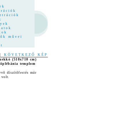
z
ek
trációk
ztrációk
k
nyek
latok
kok
tők művei
at
|
KÖVETKEZŐ KÉP
szekkó (510x710 cm)
fôplébánia templom
evô díszítôfestés már
 volt.