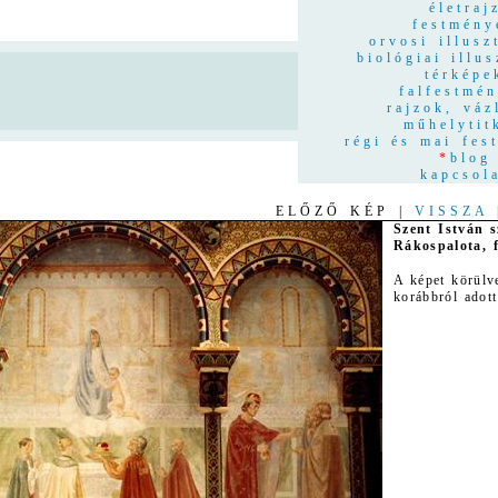
életraj
festmény
orvosi illusz
biológiai illus
térképe
n
falfestmé
rajzok, váz
műhelytit
régi és mai fes
*
blog
kapcsol
ELŐZŐ KÉP |
VISSZA
Szent István 
Rákospalota, 
A képet körülv
korábbról adott