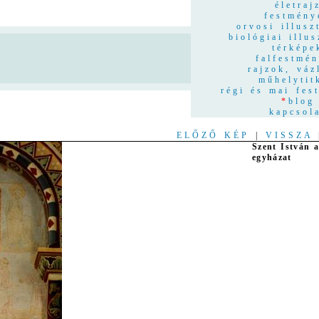
életraj
festmény
orvosi illusz
biológiai illus
térképe
n
falfestmé
rajzok, váz
műhelytit
régi és mai fes
*
blog
kapcsol
ELŐZŐ KÉP
|
VISSZA
Szent István 
egyházat