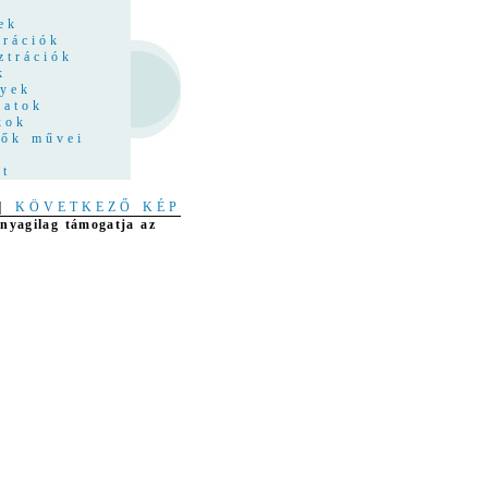
z
ek
trációk
ztrációk
k
nyek
latok
kok
tők művei
at
|
KÖVETKEZŐ KÉP
anyagilag támogatja az