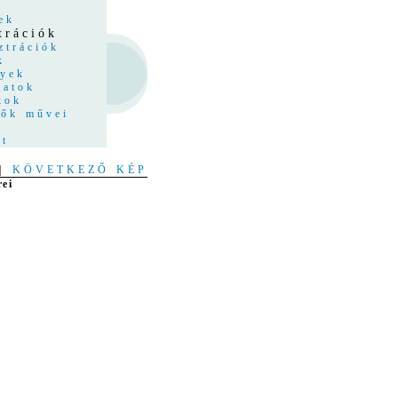
z
ek
trációk
ztrációk
k
nyek
latok
kok
tők művei
at
|
KÖVETKEZŐ KÉP
rei