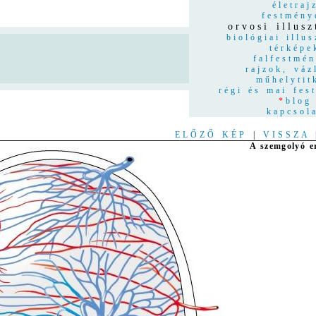
életraj
festmény
orvosi illusz
biológiai illus
térképe
n
falfestmé
rajzok, váz
műhelytit
régi és mai fes
*
blog
kapcsol
ELŐZŐ KÉP
|
VISSZA
A szemgolyó e