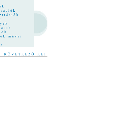
z
ek
trációk
ztrációk
k
nyek
latok
kok
tők művei
at
|
KÖVETKEZŐ KÉP
e