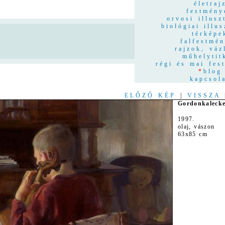
életraj
festmény
orvosi illusz
biológiai illus
térképe
n
falfestmé
rajzok, váz
műhelytit
régi és mai fes
*
blog
kapcsol
ELŐZŐ KÉP
|
VISSZA
Gordonkaleck
1997.
olaj, vászon
63x85 cm