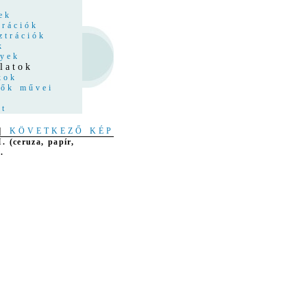
z
ek
trációk
ztrációk
k
nyek
latok
kok
tők művei
at
|
KÖVETKEZŐ KÉP
I. (ceruza, papír,
.