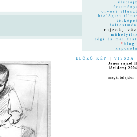
életraj
festmény
orvosi illusz
biológiai illus
térképe
n
falfestmé
rajzok, váz
műhelytit
régi és mai fes
*
blog
kapcsol
ELŐZŐ KÉP
|
VISSZA
János rajzol I
18x14cm) 2004
magántulajdon