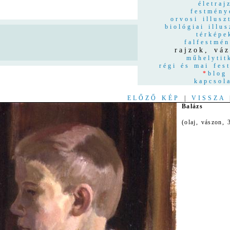
életraj
festmény
orvosi illusz
biológiai illus
térképe
n
falfestmé
rajzok, váz
műhelytit
régi és mai fes
*
blog
kapcsol
ELŐZŐ KÉP
|
VISSZA
Balázs
(olaj, vászon,