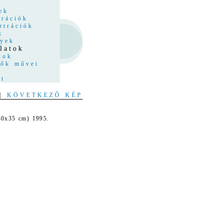
z
ek
trációk
ztrációk
k
nyek
latok
kok
tők művei
at
|
KÖVETKEZŐ KÉP
 30x35 cm) 1995.