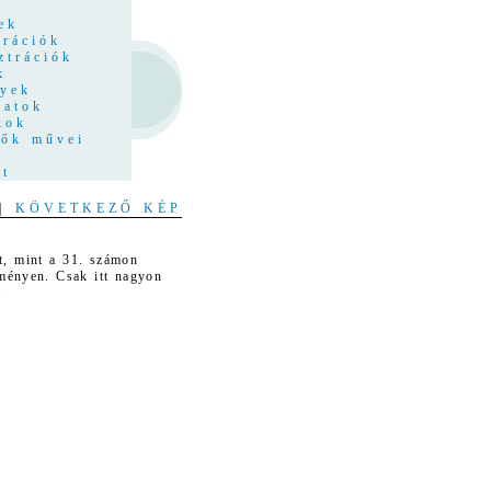
z
ek
trációk
ztrációk
k
nyek
latok
kok
tők művei
at
|
KÖVETKEZŐ KÉP
t, mint a 31. számon
tményen. Csak itt nagyon
.