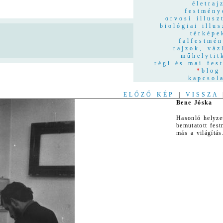
életraj
festmény
orvosi illusz
biológiai illus
térképe
n
falfestmé
rajzok, váz
műhelytit
régi és mai fes
*
blog
kapcsol
ELŐZŐ KÉP
|
VISSZA
Bene Jóska
Hasonló helyze
bemutatott fes
más a világítás